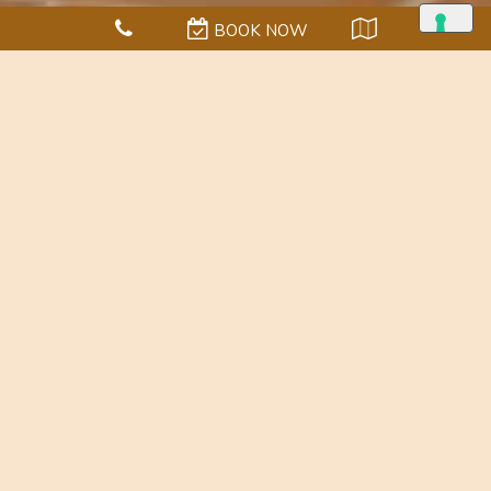
BOOK NOW
MEETING
Il lato piacevole del lavoro
L’Andana
,
Tenuta La Badiola
grazie alla molteplicità
delle attività a disposizione - dalla spa
all’equitazione, dalle regate alle degustazioni
enogastronomiche - rappresenta la location perfetta
in Toscana per accogliere eventi aziendali, meeting e
incontri di lavoro in grado di coniugare efficienza,
stile e benessere.